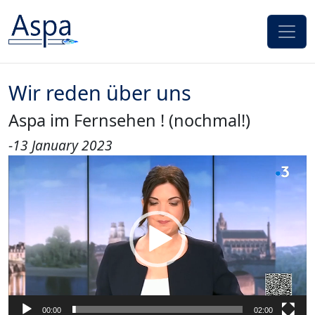
Zum Inhalt springen
Wir reden über uns
Aspa im Fernsehen ! (nochmal!)
-
13 January 2023
Video-
Player
00:00
02:00