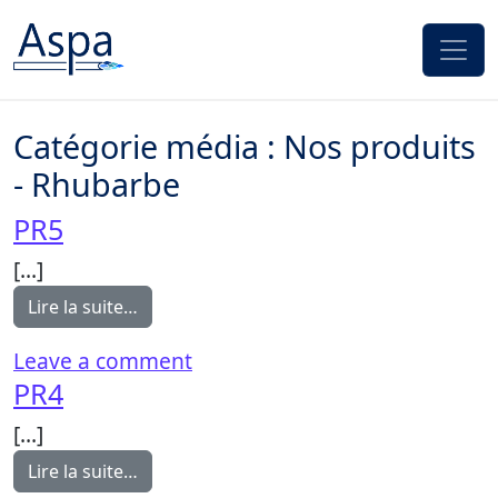
Passer au contenu
Catégorie média :
Nos produits
- Rhubarbe
PR5
[…]
from PR5
Lire la suite…
on PR5
Leave a comment
PR4
[…]
from PR4
Lire la suite…