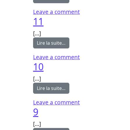
on 12
Leave a comment
11
[…]
from 11
Lire la suite…
on 11
Leave a comment
10
[…]
from 10
Lire la suite…
on 10
Leave a comment
9
[…]