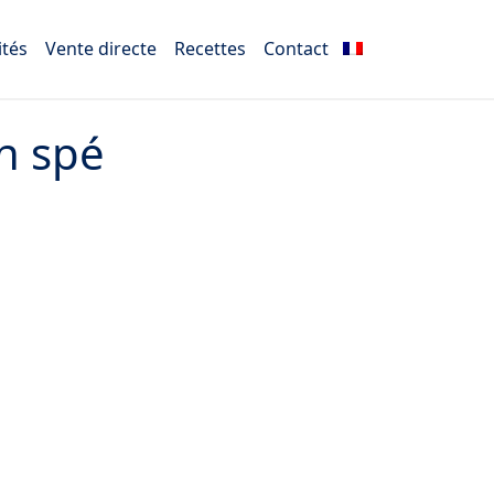
ités
Vente directe
Recettes
Contact
on spé