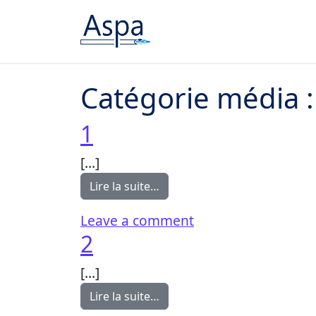
Passer au contenu
Catégorie média 
1
[…]
from 1
Lire la suite…
on 1
Leave a comment
2
[…]
from 2
Lire la suite…